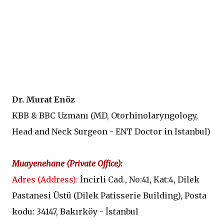
D
r. Murat Enöz
KBB & BBC Uzmanı (
MD, Otorhinolaryngology,
Head and Neck Surgeon - ENT Doctor in Istanbul
)
Muayenehane (
Private Office
):
Adres (
Address
):
İncirli Cad., No:41, Kat:4, Dilek
Pastanesi Üstü (
Dilek Patisserie Building
), Posta
kodu: 34147, Bakırköy - İstanbul