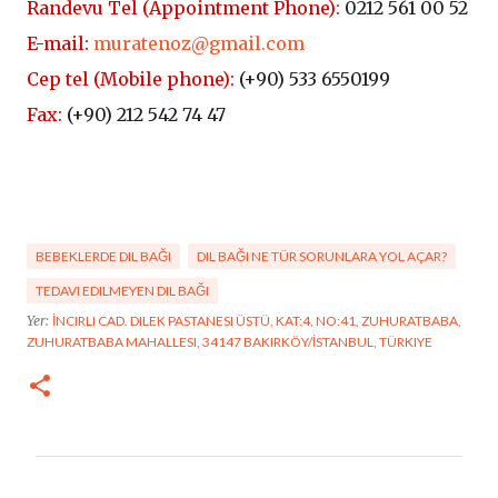
Randevu Tel (
Appointment Phone
):
0212 561 00 52
E-mail:
muratenoz@gmail.com
Cep tel (Mobile phone):
(+90)
533 6550199
Fax:
(+90) 212 542 74 47
BEBEKLERDE DIL BAĞI
DIL BAĞI NE TÜR SORUNLARA YOL AÇAR?
TEDAVI EDILMEYEN DIL BAĞI
Yer:
İNCIRLI CAD. DILEK PASTANESI ÜSTÜ, KAT:4, NO:41, ZUHURATBABA,
ZUHURATBABA MAHALLESI, 34147 BAKIRKÖY/İSTANBUL, TÜRKIYE
Y