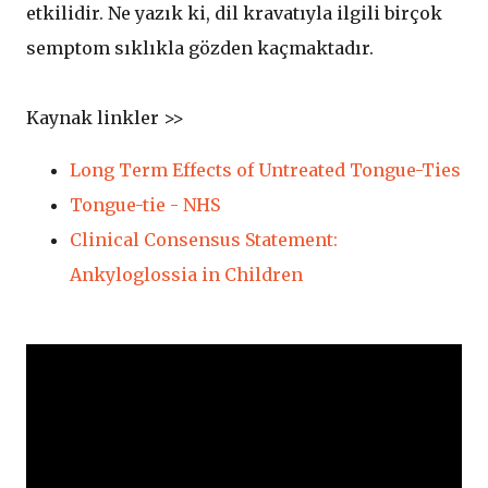
etkilidir. Ne yazık ki, dil kravatıyla ilgili birçok
semptom sıklıkla gözden kaçmaktadır.
Kaynak linkler >>
Long Term Effects of Untreated Tongue-Ties
Tongue-tie - NHS
Clinical Consensus Statement:
Ankyloglossia in Children