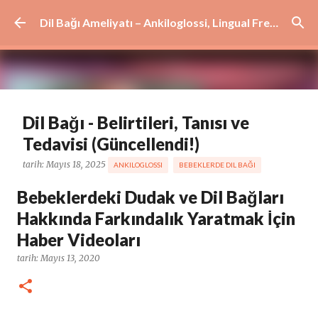
Ana içeriğe atla
Dil Bağı Ameliyatı – Ankiloglossi, Lingual Frenulum ve Dudak Bağı Tedavisi | İstanbul
Dil Bağı - Belirtileri, Tanısı ve
Tedavisi (Güncellendi!)
tarih:
Mayıs 18, 2025
ANKILOGLOSSI
BEBEKLERDE DIL BAĞI
DIL BAĞI AMELIYATI
DIL BAĞI BELIRTILERI
DIL BAĞI TANIMI
Bebeklerdeki Dudak ve Dil Bağları
DIL BAĞI TEDAVISI
KISA DIL BAĞI
KISA LINGUAL FRENULUM
Hakkında Farkındalık Yaratmak İçin
TONGUE TIE
YETIŞKINLERDE DIL BAĞI
Haber Videoları
0
tarih:
Mayıs 13, 2020