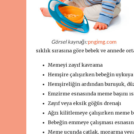
Görsel kaynağı:
pngimg.com
sıklık sırasına göre bebek ve annede orta
Memeyi zayıf kavrama
Hemşire çalışırken bebeğin uykuya
Hemşireliğin ardından buruşuk, düz
Emzirme esnasında meme başını ıs
Zayıf veya eksik göğüs drenajı
Ağzı kilitlemeye çalışırken meme 
Bebeğin emmeye çalışması esnasınd
Meme ucunda çatlak, morarma vey