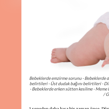
Bebeklerde emzirme sorunu - Bebeklerde dil
belirtileri - Üst dudak bağını belirtileri - 
- Bebeklerde erken sütten kesilme - Meme baş
/ G
1 seneden daha kısa bir zaman önce, Dün