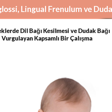
Ana içeriğe atla
lerde Dil Bağı Kesilmesi ve Dudak Bağı
i Vurgulayan Kapsamlı Bir Çalışma
 Tedavisi (Güncellendi!)
DIL BAĞI AMELIYATI
DIL BAĞI BELIRTILERI
DIL BAĞI TANIMI
DIL BAĞI TEDAVISI
ETIŞKINLERDE DIL BAĞI