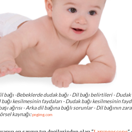
 bağı -Bebeklerde dudak bağı - Dil bağı belirtileri - Dudak
Dil bağı kesilmesinin faydaları - Dudak bağı kesilmesinin fayd
ı ağrısı - Arka dil bağına bağlı sorunlar - Dil bağının zara
örsel kaynağı:
pngimg.com
yanın en saygın tıp degilerinden olan "
Laryngoscope
" 