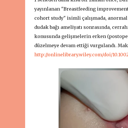
yayınlanan "Breastfeeding improvement f
cohort study" isimli çalışmada, anormal
dudak bağı ameliyatı sonrasında, cerra
konusunda gelişmelerin erken (postoperat
düzelmeye devam ettiği vurgulandı. Mak
http://onlinelibrary.wiley.com/doi/10.1002