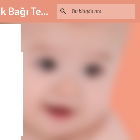
Dil Bağı Ameliyatı – Ankiloglossi, Lingual Frenulum ve Dudak Bağı Tedavisi | İstanbul