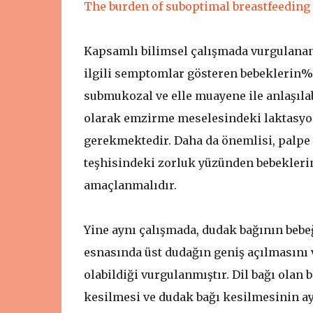
The burden of suboptimal breastfeeding i
Kapsamlı bilimsel çalışmada vurgulanan
ilgili semptomlar gösteren bebeklerin% 7
submukozal ve elle muayene ile anlaşılabi
olarak emzirme meselesindeki laktasyon 
gerekmektedir. Daha da önemlisi, palpe 
teşhisindeki zorluk yüzünden bebekleri
amaçlanmalıdır.
Yine aynı çalışmada, dudak bağının be
esnasında üst dudağın geniş açılmasın
olabildiği vurgulanmıştır. Dil bağı olan
kesilmesi ve dudak bağı kesilmesinin a