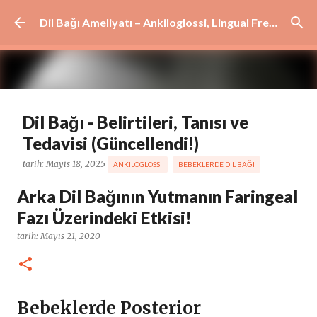
Ana içeriğe atla
Dil Bağı Ameliyatı – Ankiloglossi, Lingual Frenulum ve Dudak Bağı Tedavisi | İstanbul
Dil Bağı - Belirtileri, Tanısı ve
Tedavisi (Güncellendi!)
tarih:
Mayıs 18, 2025
ANKILOGLOSSI
BEBEKLERDE DIL BAĞI
DIL BAĞI AMELIYATI
DIL BAĞI BELIRTILERI
DIL BAĞI TANIMI
Arka Dil Bağının Yutmanın Faringeal
DIL BAĞI TEDAVISI
KISA DIL BAĞI
KISA LINGUAL FRENULUM
Fazı Üzerindeki Etkisi!
TONGUE TIE
YETIŞKINLERDE DIL BAĞI
tarih:
Mayıs 21, 2020
0
Bebeklerde Posterior