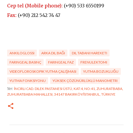
Cep tel (Mobile phone):
(+90)
533 6550199
Fax:
(+90) 212 542 74 47
ANKILOGLOSSI
ARKA DIL BAĞI
DIL TABANI HAREKETI
FARINGEAL BASINÇ
FARINGEAL FAZ
FRENULEKTOMI
VIDEOFLOROSKOPIK YUTMA ÇALIŞMASI
YUTMA BOZUKLUĞU
YUTMA FONKSIYONU
YÜKSEK ÇÖZÜNÜRLÜKLÜ MANOMETRI
Yer:
İNCIRLI CAD. DILEK PASTANESI ÜSTÜ, KAT:4, NO:41, ZUHURATBABA,
ZUHURATBABA MAHALLESI, 34147 BAKIRKÖY/İSTANBUL, TÜRKIYE