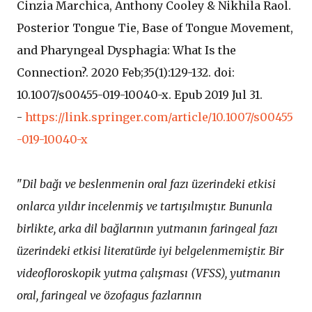
Cinzia Marchica, Anthony Cooley & Nikhila Raol.
Posterior Tongue Tie, Base of Tongue Movement,
and Pharyngeal Dysphagia: What Is the
Connection?. 2020 Feb;35(1):129-132. doi:
10.1007/s00455-019-10040-x. Epub 2019 Jul 31.
-
https://link.springer.com/article/10.1007/s00455
-019-10040-x
"
Dil bağı ve beslenmenin oral fazı üzerindeki etkisi
onlarca yıldır incelenmiş ve tartışılmıştır. Bununla
birlikte, arka dil bağlarının yutmanın faringeal fazı
üzerindeki etkisi literatürde iyi belgelenmemiştir. Bir
videofloroskopik yutma ​​çalışması (VFSS), yutmanın
oral, faringeal ve özofagus fazlarının