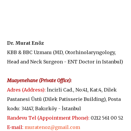
D
r. Murat Enöz
KBB & BBC Uzmanı (
MD, Otorhinolaryngology,
Head and Neck Surgeon - ENT Doctor in Istanbul
)
Muayenehane (
Private Office
):
Adres (
Address
):
İncirli Cad., No:41, Kat:4, Dilek
Pastanesi Üstü (
Dilek Patisserie Building
), Posta
kodu: 34147, Bakırköy - İstanbul
Randevu Tel (
Appointment Phone
):
0212 561 00 52
E-mail:
muratenoz@gmail.com