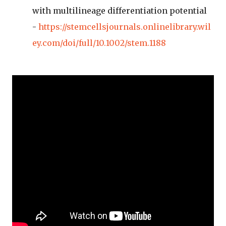
with multilineage differentiation potential
-
https://stemcellsjournals.onlinelibrary.wil
ey.com/doi/full/10.1002/stem.1188