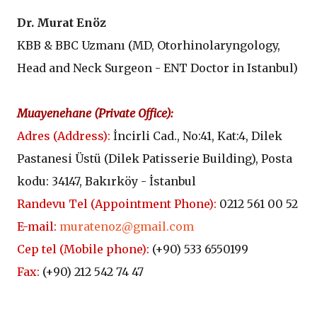
D
r. Murat Enöz
KBB & BBC Uzmanı (
MD, Otorhinolaryngology,
Head and Neck Surgeon - ENT Doctor in Istanbul
)
Muayenehane (
Private Office
):
Adres (
Address
):
İncirli Cad., No:41, Kat:4, Dilek
Pastanesi Üstü (
Dilek Patisserie Building
), Posta
kodu: 34147, Bakırköy - İstanbul
Randevu Tel (
Appointment Phone
):
0212 561 00 52
E-mail:
muratenoz@gmail.com
Cep tel (Mobile phone):
(+90)
533 6550199
Fax:
(+90) 212 542 74 47