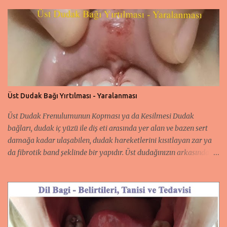
r
Üst Dudak Bağı Yırtılması - Yaralanması
Üst Dudak Frenulumunun Kopması ya da Kesilmesi Dudak
bağları, dudak iç yüzü ile diş eti arasında yer alan ve bazen sert
damağa kadar ulaşabilen, dudak hareketlerini kısıtlayan zar ya
da fibrotik band şeklinde bir yapıdır. Üst dudağınızın arkasındaki
doku parçasına frenulum denir. Bu zarlar çok kalın veya çok sert
olduğunda, üst dudağın serbestçe hareket etmesini
önleyebilirler. Gergin dil bağı veya şiddetli dudak bağı olan
bebekler kilo almakta zorlanabilir. Bebeğinizin beslenmesini
kolaylaştırırsa, emzirmeyi formülle veya biberonla beslenen anne
sütü ile takviye etmeniz gerekebilir. Dudak bağları yaşamın