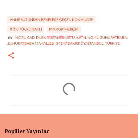
ANNE SÜTÜNDEN BEKELERE GEÇEN KÖK HÜCRE
KÖK HÜCRE NAKLI
MIKROKIMERIZM
Yer:
İNCIRLI CAD. DILEK PASTANESI ÜSTÜ, KAT:4, NO:41, ZUHURATBABA,
ZUHURATBABA MAHALLESI, 34147 BAKIRKÖY/İSTANBUL, TÜRKIYE
Y
o
r
u
m
l
Popüler Yayınlar
a