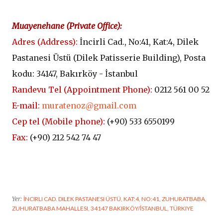
Muayenehane (
Private Office
):
Adres (
Address
):
İncirli Cad., No:41, Kat:4, Dilek
Pastanesi Üstü (
Dilek Patisserie Building
), Posta
kodu: 34147, Bakırköy - İstanbul
Randevu Tel (
Appointment Phone
):
0212 561 00 52
E-mail:
muratenoz@gmail.com
Cep tel (Mobile phone):
(+90)
533 6550199
Fax:
(+90) 212 542 74 47
Yer:
İNCIRLI CAD. DILEK PASTANESI ÜSTÜ, KAT:4, NO:41, ZUHURATBABA,
ZUHURATBABA MAHALLESI, 34147 BAKIRKÖY/İSTANBUL, TÜRKIYE