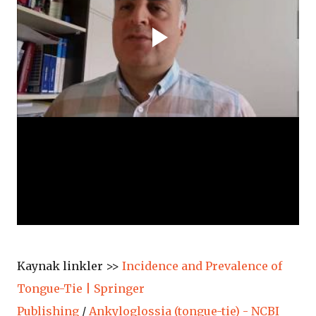
Kaynak linkler >>
Incidence and Prevalence of
Tongue-Tie | Springer
Publishing
/
Ankyloglossia (tongue-tie) - NCBI