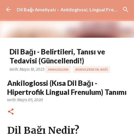
Ana içeriğe atla
Dil Bağı Ameliyatı – Ankiloglossi, Lingual Frenulum ve Dudak Bağı Tedavisi | İstanbul
Dil Bağı - Belirtileri, Tanısı ve
Tedavisi (Güncellendi!)
tarih:
Mayıs 18, 2025
ANKILOGLOSSI
BEBEKLERDE DIL BAĞI
DIL BAĞI AMELIYATI
DIL BAĞI BELIRTILERI
DIL BAĞI TANIMI
Ankiloglossi (Kısa Dil Bağı -
DIL BAĞI TEDAVISI
KISA DIL BAĞI
KISA LINGUAL FRENULUM
Hipertrofik Lingual Frenulum) Tanımı
TONGUE TIE
YETIŞKINLERDE DIL BAĞI
tarih:
Mayıs 05, 2020
0
Dil Bağı Nedir?