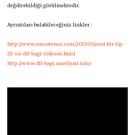
değdirebildiği görülmektedir.
Ayrıntıları bulabileceğiniz linkler :
http://www.muratenoz.com/2017/03/yeni-bir-tip-
III-on-dil-bagi-videosu.html
http://www.dil-bagi.ameliyati.info/