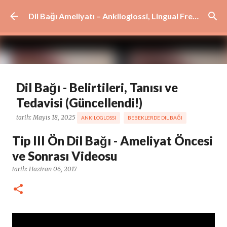
Ana içeriğe atla
Dil Bağı Ameliyatı – Ankiloglossi, Lingual Frenulum ve Dudak Bağı Tedavisi | İstanbul
Dil Bağı - Belirtileri, Tanısı ve
Tedavisi (Güncellendi!)
tarih:
Mayıs 18, 2025
ANKILOGLOSSI
BEBEKLERDE DIL BAĞI
DIL BAĞI AMELIYATI
DIL BAĞI BELIRTILERI
DIL BAĞI TANIMI
Tip III Ön Dil Bağı - Ameliyat Öncesi
DIL BAĞI TEDAVISI
KISA DIL BAĞI
KISA LINGUAL FRENULUM
ve Sonrası Videosu
TONGUE TIE
YETIŞKINLERDE DIL BAĞI
tarih:
Haziran 06, 2017
0