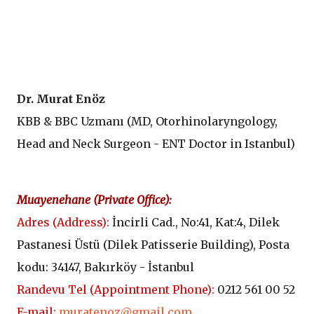
D
r. Murat Enöz
KBB & BBC Uzmanı (
MD, Otorhinolaryngology,
Head and Neck Surgeon - ENT Doctor in Istanbul
)
Muayenehane (
Private Office
):
Adres (
Address
):
İncirli Cad., No:41, Kat:4, Dilek
Pastanesi Üstü (
Dilek Patisserie Building
), Posta
kodu: 34147, Bakırköy - İstanbul
Randevu Tel (
Appointment Phone
):
0212 561 00 52
E-mail:
muratenoz@gmail.com