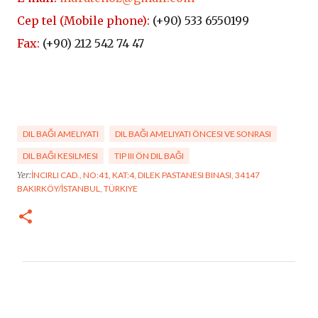
Cep tel (Mobile phone):
(+90)
533 6550199
Fax:
(+90) 212 542 74 47
DIL BAĞI AMELIYATI
DIL BAĞI AMELIYATI ÖNCESI VE SONRASI
DIL BAĞI KESILMESI
TIP III ÖN DIL BAĞI
Yer:
​​​İNCIRLI CAD., NO:41, KAT:4, ​DILEK PASTANESI BINASI, 34147
BAKIRKÖY/İSTANBUL, TÜRKIYE
Y
o